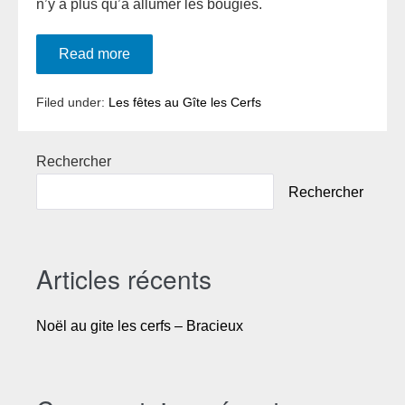
n’y a plus qu’a allumer les bougies.
Noël
Read more
au
gite
les
Filed under:
Les fêtes au Gîte les Cerfs
cerfs
–
Bracieux
Rechercher
Rechercher
Articles récents
Noël au gite les cerfs – Bracieux